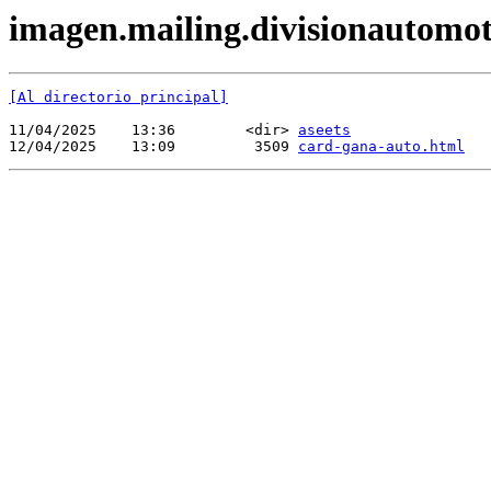
imagen.mailing.divisionautomotr
[Al directorio principal]
11/04/2025    13:36        <dir> 
aseets
12/04/2025    13:09         3509 
card-gana-auto.html